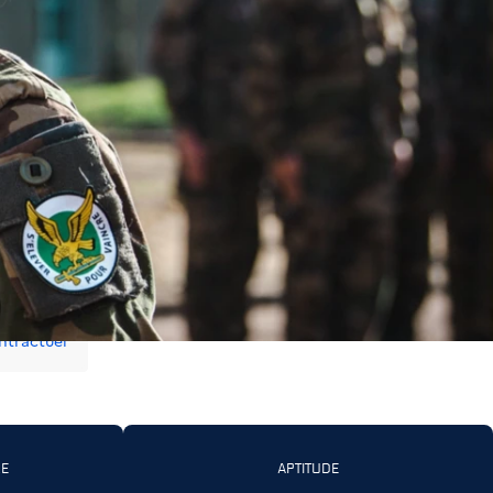
tractuel
RE
APTITUDE