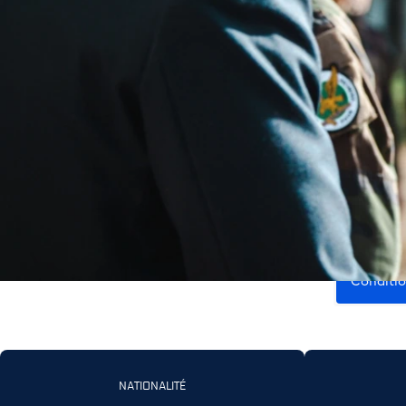
Un coup d'œil su
recru
Vous vous demandez s’il y a des conditions précises pour rejoindr
nos yeux ? Dans quel ordre procéder pour poser votre 
Conditio
NATIONALITÉ