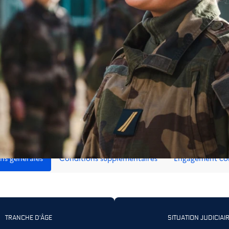
r nos critères de
tement
e l’armée de l’Air et de l’Espace ? Ce qui est le plus important à
candidature ? C’est la bonne page pour faire le point.
ns générales
Conditions supplémentaires
Engagement con
TRANCHE D'ÂGE
SITUATION JUDICIAI