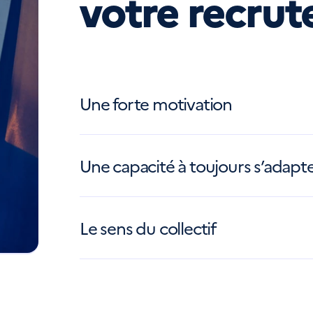
votre recru
Une forte motivation
Défendre les Français et notre territoire n’est pa
pour vous. Si vous avez la motivation, vous serez
Une capacité à toujours s’adapt
Déplacements, changements de région, horaires va
notre mission. Le changement vous stimule ? Mo
Le sens du collectif
Des comportements individualistes peuvent compro
solidarité, c’est essentiel pour nous. Prêt à préfé