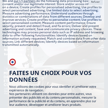
We and
our (7) partners
do the following data processing based on your
Refuser
consent and/or our legitimate interest: Store and/or access information
on a device; Create profiles for personalised advertising; Use profiles to
select personalised advertising; Use limited data to select advertising;
Measure advertising performance; Understand audiences through
Prendre contact
statistics or combinations of data from different sources; Develop and
improve services; Create profiles to personalise content; Use profiles to
select personalised content; Measure content performance; Ensure
security, prevent and detect fraud, and fix errors; Deliver and present
advertising and content; Save and communicate privacy choices. These
technologies may process personal data such as IP address and browsing
data to offer following functionalities: Identify devices based on
Choisir votre métier
information actively requested; Match and combine data from other data
Tous les domaines
Nous rejoindre
sources; Link different devices; Identify devices based on information
transmitted automatically.
Offre d’emplois
Être guidé
Formations
Étudiant
Nous trouver
Candidature spontanée
Nos implantations
Suivez-nous
Jeune professionnel
Instagram
Expérimenté
TikTok
FAITES UN CHOIX POUR VOS
DONNÉES
Nous utilisons des cookies pour vous identifier et améliorer votre
expérience de navigation.
Nos partenaires utilisent ces données pour entre autres, vous
présenter des publicités et du contenu personnalisés, mesurer la
performance de la publicité et du contenu, en apprendre plus sur
leur audience, développer et améliorer leurs produits.