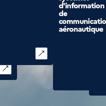
d'information
Dé
de
inf
communicati
aéronautique