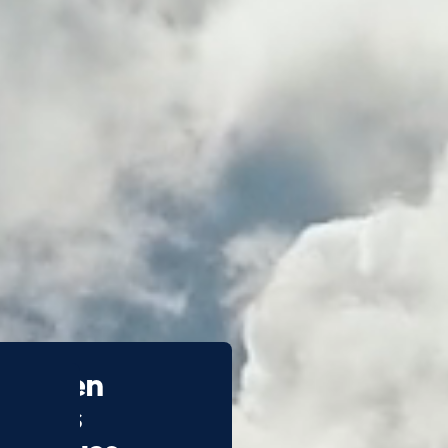
hnicien
stèmes
ériques -