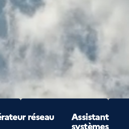
Technicien
Tec
rateur réseau
Assistant
systèmes
sy
systèmes
numériques
num