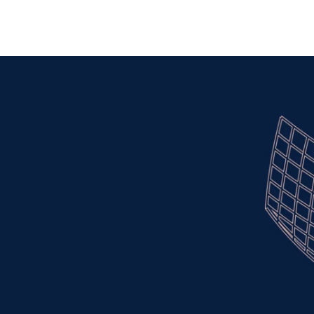
tiers
Présentation Cyber-Sécurité & Télécommunications
La Cyber-sécurité et