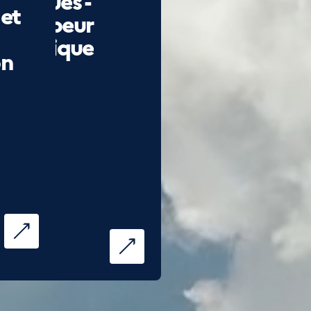
 et
veloppeur
ormatique
on