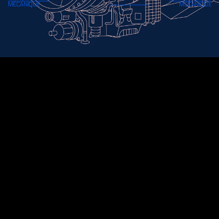
des aéronefs, mais aussi des systèmes
embarqués et de l’armement : la
mécanique regroupe des postes très
divers.