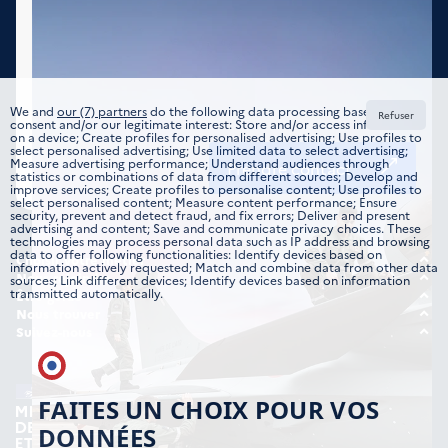
We and
our (7) partners
do the following data processing based on your
Refuser
consent and/or our legitimate interest: Store and/or access information
on a device; Create profiles for personalised advertising; Use profiles to
select personalised advertising; Use limited data to select advertising;
Measure advertising performance; Understand audiences through
Prendre contact
statistics or combinations of data from different sources; Develop and
improve services; Create profiles to personalise content; Use profiles to
select personalised content; Measure content performance; Ensure
security, prevent and detect fraud, and fix errors; Deliver and present
advertising and content; Save and communicate privacy choices. These
technologies may process personal data such as IP address and browsing
data to offer following functionalities: Identify devices based on
Choisir votre métier
information actively requested; Match and combine data from other data
Tous les domaines
Nous rejoindre
sources; Link different devices; Identify devices based on information
transmitted automatically.
Offre d’emplois
Être guidé
Formations
Étudiant
Nous trouver
Candidature spontanée
Nos implantations
Suivez-nous
Jeune professionnel
Instagram
Expérimenté
TikTok
FAITES UN CHOIX POUR VOS
DONNÉES