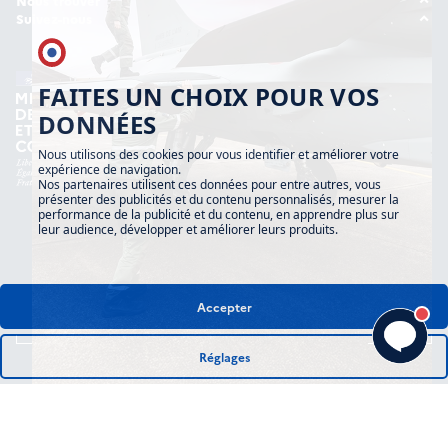
Étudiant
Nous trouver
Candidature spontanée
Nos implantations
Suivez-nous
Jeune professionnel
Instagram
Expérimenté
TikTok
FAITES UN CHOIX POUR VOS
DONNÉES
Nous utilisons des cookies pour vous identifier et améliorer votre
expérience de navigation.
Nos partenaires utilisent ces données pour entre autres, vous
présenter des publicités et du contenu personnalisés, mesurer la
performance de la publicité et du contenu, en apprendre plus sur
leur audience, développer et améliorer leurs produits.
Accepter
Mentions légales
Déclaration d’accessibilité
Cookies
Réglages