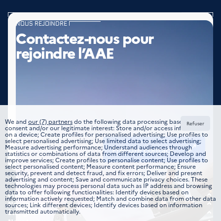
NOUS REJOINDRE
Contactez-nous pour
rejoindre l’AAE
We and
our (7) partners
do the following data processing based on your
Refuser
consent and/or our legitimate interest: Store and/or access information
on a device; Create profiles for personalised advertising; Use profiles to
select personalised advertising; Use limited data to select advertising;
Measure advertising performance; Understand audiences through
Prendre contact
statistics or combinations of data from different sources; Develop and
improve services; Create profiles to personalise content; Use profiles to
select personalised content; Measure content performance; Ensure
security, prevent and detect fraud, and fix errors; Deliver and present
advertising and content; Save and communicate privacy choices. These
technologies may process personal data such as IP address and browsing
data to offer following functionalities: Identify devices based on
Choisir votre métier
information actively requested; Match and combine data from other data
Tous les domaines
Nous rejoindre
sources; Link different devices; Identify devices based on information
transmitted automatically.
Offre d’emplois
Être guidé
Formations