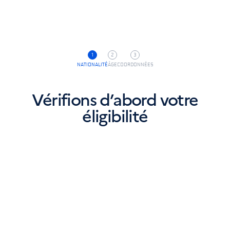
Navigation principale
Contenu principal
Ouvr
NATIONALITÉ
ÂGE
COORDONNÉES
Vérifions d’abord votre
éligibilité