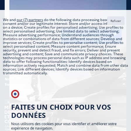
We and
our (7) partners
do the following data processing based on your
Refuser
consent and/or our legitimate interest: Store and/or access information
on a device; Create profiles for personalised advertising; Use profiles to
select personalised advertising; Use limited data to select advertising;
Measure advertising performance; Understand audiences through
Prendre contact
statistics or combinations of data from different sources; Develop and
improve services; Create profiles to personalise content; Use profiles to
select personalised content; Measure content performance; Ensure
security, prevent and detect fraud, and fix errors; Deliver and present
advertising and content; Save and communicate privacy choices. These
technologies may process personal data such as IP address and browsing
data to offer following functionalities: Identify devices based on
Choisir votre métier
information actively requested; Match and combine data from other data
Tous les domaines
Nous rejoindre
sources; Link different devices; Identify devices based on information
transmitted automatically.
Offre d’emplois
Être guidé
Formations
Étudiant
Nous trouver
Candidature spontanée
Nos implantations
Suivez-nous
Jeune professionnel
Instagram
Expérimenté
TikTok
FAITES UN CHOIX POUR VOS
DONNÉES
Nous utilisons des cookies pour vous identifier et améliorer votre
expérience de navigation.