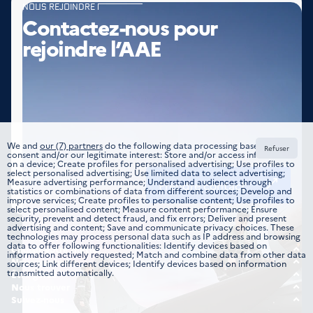
NOUS REJOINDRE
Contactez-nous pour
rejoindre l’AAE
We and
our (7) partners
do the following data processing based on your
Refuser
consent and/or our legitimate interest: Store and/or access information
on a device; Create profiles for personalised advertising; Use profiles to
select personalised advertising; Use limited data to select advertising;
Measure advertising performance; Understand audiences through
Prendre contact
statistics or combinations of data from different sources; Develop and
improve services; Create profiles to personalise content; Use profiles to
select personalised content; Measure content performance; Ensure
security, prevent and detect fraud, and fix errors; Deliver and present
advertising and content; Save and communicate privacy choices. These
technologies may process personal data such as IP address and browsing
data to offer following functionalities: Identify devices based on
Choisir votre métier
information actively requested; Match and combine data from other data
Tous les domaines
Nous rejoindre
sources; Link different devices; Identify devices based on information
transmitted automatically.
Offre d’emplois
Être guidé
Formations
Étudiant
Nous trouver
Candidature spontanée
Nos implantations
Suivez-nous
Jeune professionnel
Instagram