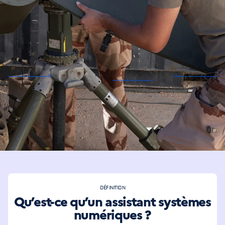
Spécialiste des
systèmes
aéronautiques, tu
déploies et maintiens
les réseaux de
communication,
navigation et
surveillance.
DÉFINITION
Qu’est-ce qu’un assistant systèmes
numériques ?