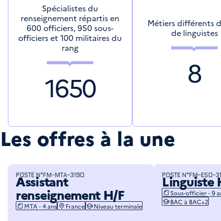
Spécialistes du
renseignement répartis en
Métiers différents 
600 officiers, 950 sous-
de linguistes
officiers et 100 militaires du
rang
8
1650
Les offres à la une
POSTE N°
FM-MTA-3190
POSTE N°
FM-ESO-31
Assistant
Linguiste 
renseignement H/F
Sous-officier - 9 a
app.job.tags.role:
BAC à BAC+2
app.job.tags.level_st
MTA - 4 ans
France
Niveau terminale
app.job.tags.role:
app.job.tags.location:
app.job.tags.level_study: