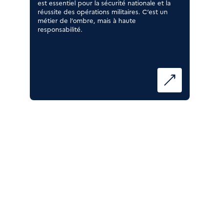
est essentiel pour la sécurité nationale et la
réussite des opérations militaires. C’est un
métier de l’ombre, mais à haute
responsabilité.