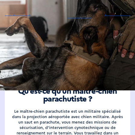
En tant que maître-chien parachutiste,
vous intervenez en binôme pour
sécuriser, détecter et neutraliser les
menaces.
DÉFINITION
Qu’est-ce qu’un maître-chien
parachutiste ?
Le maître-chien parachutiste est un militaire spécialisé
dans la projection aéroportée avec chien militaire. Après
un saut en parachute, vous menez des missions de
sécurisation, d’intervention cynotechnique ou de
renseignement sur le terrain. Vous travaillez dans un