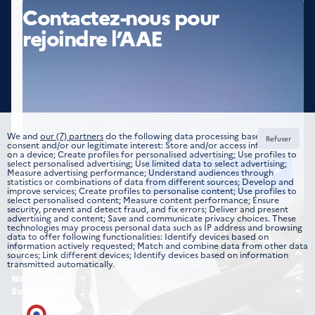
Contactez-nous pour
rejoindre l’AAE
We and
our (7) partners
do the following data processing based on your
Refuser
consent and/or our legitimate interest: Store and/or access information
on a device; Create profiles for personalised advertising; Use profiles to
select personalised advertising; Use limited data to select advertising;
Measure advertising performance; Understand audiences through
Prendre contact
statistics or combinations of data from different sources; Develop and
improve services; Create profiles to personalise content; Use profiles to
select personalised content; Measure content performance; Ensure
security, prevent and detect fraud, and fix errors; Deliver and present
advertising and content; Save and communicate privacy choices. These
technologies may process personal data such as IP address and browsing
data to offer following functionalities: Identify devices based on
Choisir votre métier
information actively requested; Match and combine data from other data
Tous les domaines
Nous rejoindre
sources; Link different devices; Identify devices based on information
transmitted automatically.
Offre d’emplois
Être guidé
Formations
Étudiant
Nous trouver
Candidature spontanée
Nos implantations
Suivez-nous
Jeune professionnel
Instagram