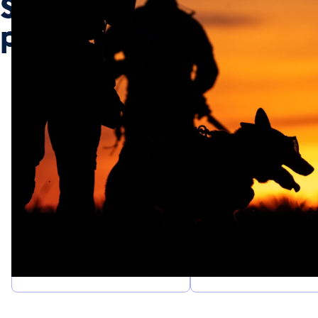
Salaire d’un maître-chien
parachutiste
Fourchette de salaire brute
du grade de sergent à
À l’obtention du gr
adjudant-chef
sergent (dès votre 
en école)
1 980 -
1 570
2700
€
BRUT