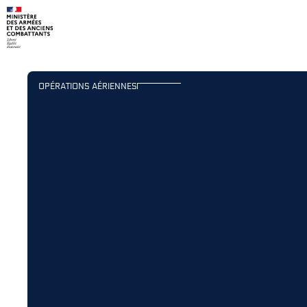
Navigation principale
Contenu principal
OPÉRATIONS AÉRIENNES