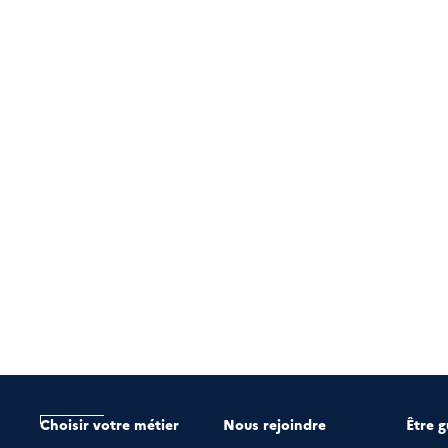
Choisir votre métier
Nous rejoindre
Être g