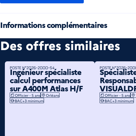
Informations complémentaires
Des offres similaires
POSTE N°
2026-2000-S4
POSTE N°
2026-200
Ingénieur spécialiste
Spécialist
calcul performances
Responsab
sur A400M Atlas H/F
VISUALDR
Officier - 5 ans
Orléans
Officier - 5 ans
app.job.tags.role:
app.job.tags.location:
app.job.tags.role:
ap
BAC+3 minimum
BAC+3 minimum
app.job.tags.level_study:
app.job.tags.level_st