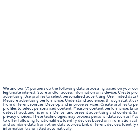
We and
our (7) partners
do the following data processing based on your co
legitimate interest: Store and/or access information on a device; Create prof
advertising; Use profiles to select personalised advertising; Use limited data 
Measure advertising performance; Understand audiences through statistics 
from different sources; Develop and improve services; Create profiles to pe
profiles to select personalised content; Measure content performance; Ensu
detect fraud, and fix errors; Deliver and present advertising and content;
privacy choices. These technologies may process personal data such as IP 
to offer following functionalities: Identify devices based on information ac
and combine data from other data sources; Link different devices; Identify
information transmitted automatically.