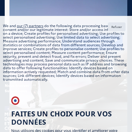
We and
our (7) partners
do the following data processing based on your
Refuser
consent and/or our legitimate interest: Store and/or access information
on a device; Create profiles for personalised advertising; Use profiles to
select personalised advertising; Use limited data to select advertising;
Measure advertising performance; Understand audiences through
Prendre contact
statistics or combinations of data from different sources; Develop and
improve services; Create profiles to personalise content; Use profiles to
select personalised content; Measure content performance; Ensure
security, prevent and detect fraud, and fix errors; Deliver and present
advertising and content; Save and communicate privacy choices. These
technologies may process personal data such as IP address and browsing
data to offer following functionalities: Identify devices based on
Choisir votre métier
information actively requested; Match and combine data from other data
Tous les domaines
Nous rejoindre
sources; Link different devices; Identify devices based on information
transmitted automatically.
Offre d’emplois
Être guidé
Formations
Étudiant
Nous trouver
Candidature spontanée
Nos implantations
Suivez-nous
Jeune professionnel
Instagram
Expérimenté
TikTok
FAITES UN CHOIX POUR VOS
DONNÉES
Nous utilisons des cookies pour vous identifier et améliorer votre