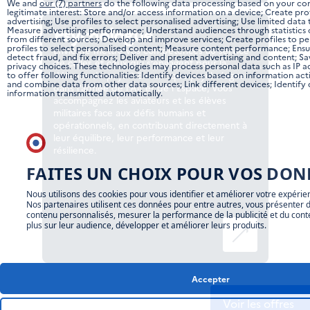
We and
our (7) partners
do the following data processing based on your co
legitimate interest: Store and/or access information on a device; Create prof
advertising; Use profiles to select personalised advertising; Use limited data 
Psychologue
Measure advertising performance; Understand audiences through statistics 
from different sources; Develop and improve services; Create profiles to pe
profiles to select personalised content; Measure content performance; Ensu
Envie de mettre vos compétences au service
detect fraud, and fix errors; Deliver and present advertising and content;
de celles et ceux qui s’engagent pour la
privacy choices. These technologies may process personal data such as IP 
défense du pays ? En tant que psychologue
to offer following functionalities: Identify devices based on information ac
and combine data from other data sources; Link different devices; Identify
dans l’armée de l’Air et de l’Espace, vous
information transmitted automatically.
accompagnez les aviateurs et les élèves
militaires face aux défis humains et
opérationnels, en contribuant directement à
leur équilibre, leur performance et leur
résilience.
FAITES UN CHOIX POUR VOS DON
Nous utilisons des cookies pour vous identifier et améliorer votre expérie
Nos partenaires utilisent ces données pour entre autres, vous présenter d
contenu personnalisés, mesurer la performance de la publicité et du con
plus sur leur audience, développer et améliorer leurs produits.
Accepter
Voir les offres