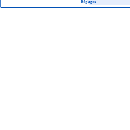
Réglages
SANTÉ ET SPORT
Les Aviateurs aussi
s’entraînent au combat
rapproché.