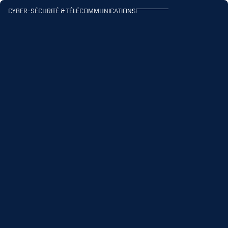
Navigation principale
Contenu principal
CYBER-SÉCURITÉ & TÉLÉCOMMUNICATIONS
Ouvr