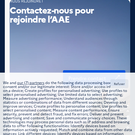
NOUS REJOINDRE
Contactez-nous pour
rejoindre l’AAE
Prendre contact
We and
our (7) partners
do the following data processing based on your
Refuser
consent and/or our legitimate interest: Store and/or access information
on a device; Create profiles for personalised advertising; Use profiles to
select personalised advertising; Use limited data to select advertising;
Measure advertising performance; Understand audiences through
statistics or combinations of data from different sources; Develop and
Choisir votre métier
improve services; Create profiles to personalise content; Use profiles to
select personalised content; Measure content performance; Ensure
Tous les domaines
Nous rejoindre
security, prevent and detect fraud, and fix errors; Deliver and present
Offre d’emplois
Être guidé
advertising and content; Save and communicate privacy choices. These
Formations
Étudiant
Nous trouver
technologies may process personal data such as IP address and browsing
data to offer following functionalities: Identify devices based on
Candidature spontanée
Nos implantations
Suivez-nous
information actively requested; Match and combine data from other data
Jeune professionnel
Instagram
sources; Link different devices; Identify devices based on information