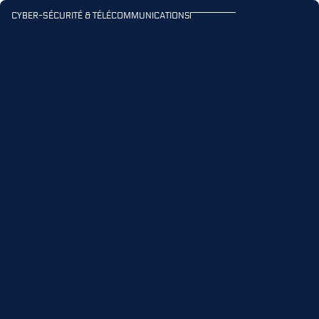
Navigation principale
Contenu principal
CYBER-SÉCURITÉ & TÉLÉCOMMUNICATIONS
Ouvr