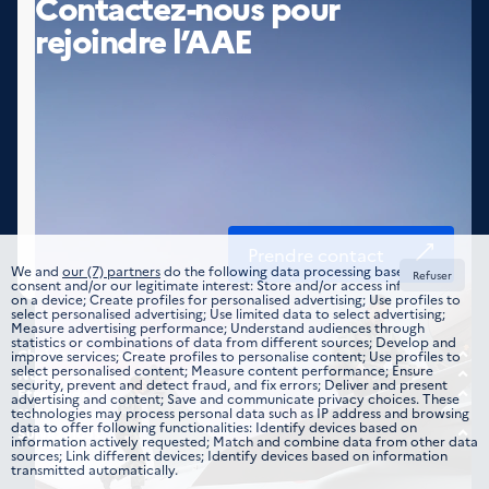
Contactez-nous pour
rejoindre l’AAE
Prendre contact
We and
our (7) partners
do the following data processing based on your
Refuser
consent and/or our legitimate interest: Store and/or access information
on a device; Create profiles for personalised advertising; Use profiles to
select personalised advertising; Use limited data to select advertising;
Measure advertising performance; Understand audiences through
statistics or combinations of data from different sources; Develop and
Choisir votre métier
improve services; Create profiles to personalise content; Use profiles to
select personalised content; Measure content performance; Ensure
Tous les domaines
Nous rejoindre
security, prevent and detect fraud, and fix errors; Deliver and present
Offre d’emplois
Être guidé
advertising and content; Save and communicate privacy choices. These
Formations
Étudiant
Nous trouver
technologies may process personal data such as IP address and browsing
data to offer following functionalities: Identify devices based on
Candidature spontanée
Nos implantations
Suivez-nous
information actively requested; Match and combine data from other data
Jeune professionnel
Instagram
sources; Link different devices; Identify devices based on information
transmitted automatically.
Expérimenté