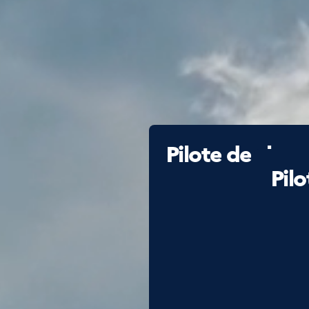
Pilote de chas
Pil