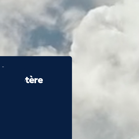
ote
élicoptère