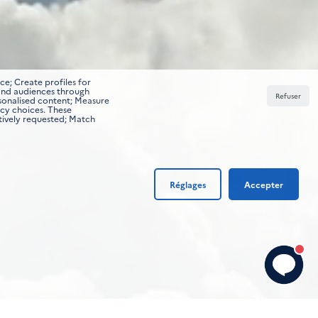
ce; Create profiles for
tand audiences through
Refuser
rsonalised content; Measure
acy choices. These
tively requested; Match
Réglages
Accepter