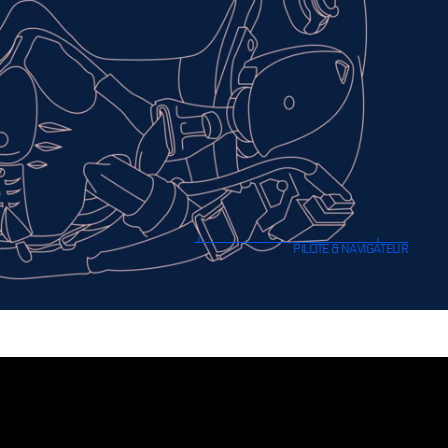
de haut vol,
pace. Combat, transport
tes et navigateurs, les
ons, d’hélicoptères ou de