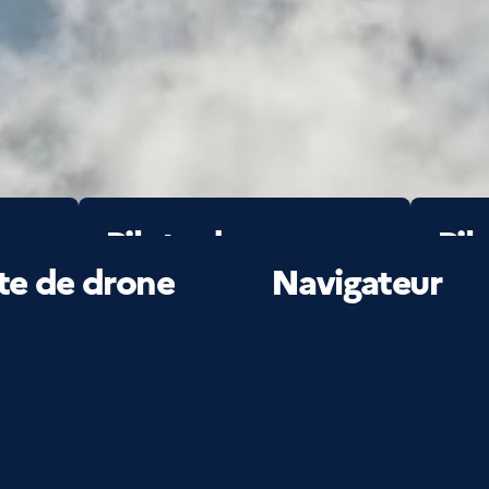
se
Pilote de
Pil
transport
d'h
ote de drone
Navigateur