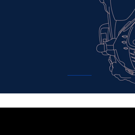
êves deviennent des missions 
ns l’armée de l’Air et de l’Es
, reconnaissance : pour les pilo
issantes, aux commandes d’avi
drones.