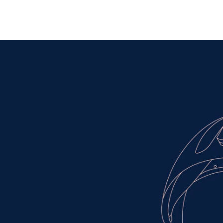
ilote & Navigateur
Les Pilotes et Navigateurs en chiffres
Les postes disponibles